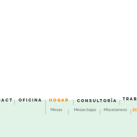
Tra
ract
Oficina
Hogar
Consultoría
Mesas
Mesas bajas
Misceláneos
Di