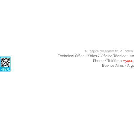
All rights reserved to / Todo
Technical Office - Sales / Oficina Técnica - Ve
Phone / Teléfono:
+5411 
Buenos Aires - Arg