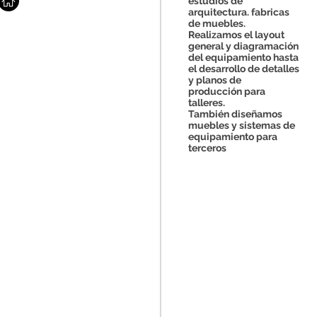
estudios de
arquitectura. fabricas
de muebles.
Realizamos el layout
general y diagramación
del
equipamiento
hasta
el desarrollo de detalles
y planos de
producción
para
talleres.
También
diseñamos
muebles y sistemas de
equipamiento para
terceros