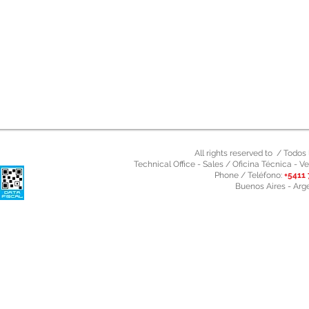
All rights reserved to / Todo
Technical Office - Sales / Oficina Técnica - Ve
Phone / Teléfono:
+5411 
Buenos Aires - Arg